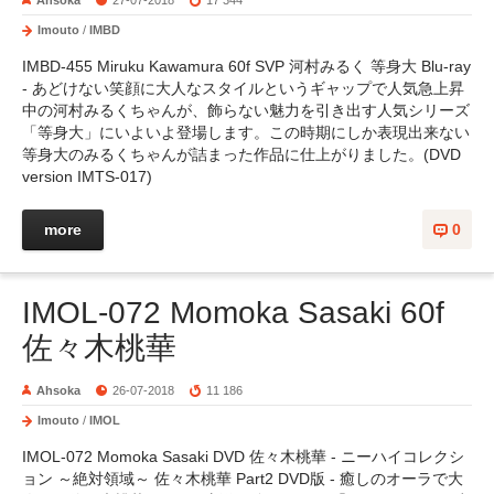
Ahsoka
27-07-2018
17 344
Imouto
/
IMBD
IMBD-455 Miruku Kawamura 60f SVP 河村みるく 等身大 Blu-ray
- あどけない笑顔に大人なスタイルというギャップで人気急上昇
中の河村みるくちゃんが、飾らない魅力を引き出す人気シリーズ
「等身大」にいよいよ登場します。この時期にしか表現出来ない
等身大のみるくちゃんが詰まった作品に仕上がりました。(DVD
version IMTS-017)
more
0
IMOL-072 Momoka Sasaki 60f
佐々木桃華
Ahsoka
26-07-2018
11 186
Imouto
/
IMOL
IMOL-072 Momoka Sasaki DVD 佐々木桃華 - ニーハイコレクシ
ョン ～絶対領域～ 佐々木桃華 Part2 DVD版 - 癒しのオーラで大