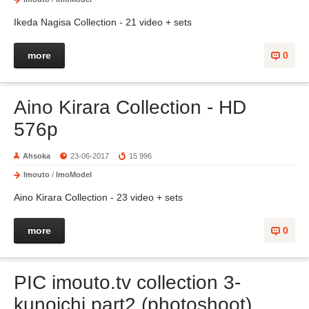
Ikeda Nagisa Collection - 21 video + sets
more
0
Aino Kirara Collection - HD
576p
Ahsoka
23-06-2017
15 996
Imouto
/
ImoModel
Aino Kirara Collection - 23 video + sets
more
0
PIC imouto.tv collection 3-
kunoichi part2 (photoshoot)