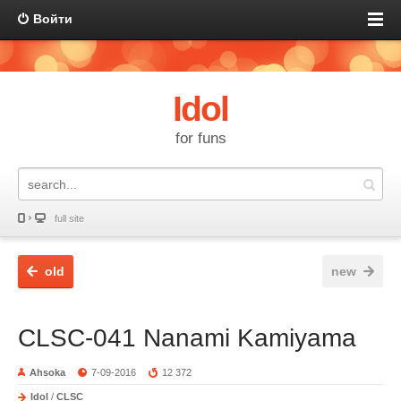
Войти
Idol
for funs
full site
old
new
CLSC-041 Nanami Kamiyama
Ahsoka
7-09-2016
12 372
Idol
/
CLSC